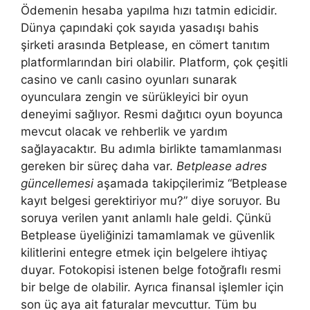
Ödemenin hesaba yapılma hızı tatmin edicidir.
Dünya çapındaki çok sayıda yasadışı bahis
şirketi arasında Betplease, en cömert tanıtım
platformlarından biri olabilir. Platform, çok çeşitli
casino ve canlı casino oyunları sunarak
oyunculara zengin ve sürükleyici bir oyun
deneyimi sağlıyor. Resmi dağıtıcı oyun boyunca
mevcut olacak ve rehberlik ve yardım
sağlayacaktır. Bu adımla birlikte tamamlanması
gereken bir süreç daha var.
Betplease adres
güncellemesi
aşamada takipçilerimiz “Betplease
kayıt belgesi gerektiriyor mu?” diye soruyor. Bu
soruya verilen yanıt anlamlı hale geldi. Çünkü
Betplease üyeliğinizi tamamlamak ve güvenlik
kilitlerini entegre etmek için belgelere ihtiyaç
duyar. Fotokopisi istenen belge fotoğraflı resmi
bir belge de olabilir. Ayrıca finansal işlemler için
son üç aya ait faturalar mevcuttur. Tüm bu