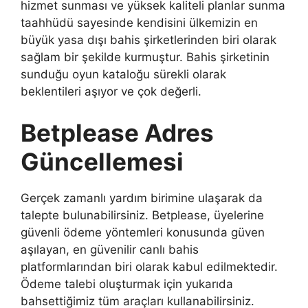
hizmet sunması ve yüksek kaliteli planlar sunma
taahhüdü sayesinde kendisini ülkemizin en
büyük yasa dışı bahis şirketlerinden biri olarak
sağlam bir şekilde kurmuştur. Bahis şirketinin
sunduğu oyun kataloğu sürekli olarak
beklentileri aşıyor ve çok değerli.
Betplease Adres
Güncellemesi
Gerçek zamanlı yardım birimine ulaşarak da
talepte bulunabilirsiniz. Betplease, üyelerine
güvenli ödeme yöntemleri konusunda güven
aşılayan, en güvenilir canlı bahis
platformlarından biri olarak kabul edilmektedir.
Ödeme talebi oluşturmak için yukarıda
bahsettiğimiz tüm araçları kullanabilirsiniz.