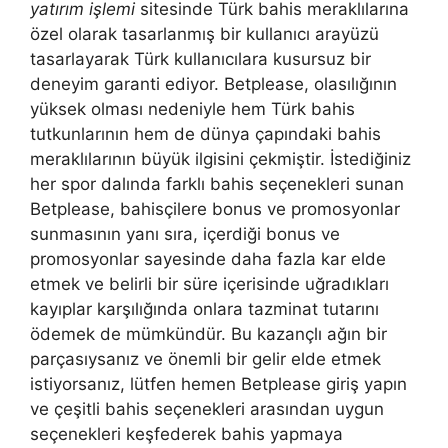
yatırım işlemi
sitesinde Türk bahis meraklılarına
özel olarak tasarlanmış bir kullanıcı arayüzü
tasarlayarak Türk kullanıcılara kusursuz bir
deneyim garanti ediyor. Betplease, olasılığının
yüksek olması nedeniyle hem Türk bahis
tutkunlarının hem de dünya çapındaki bahis
meraklılarının büyük ilgisini çekmiştir. İstediğiniz
her spor dalında farklı bahis seçenekleri sunan
Betplease, bahisçilere bonus ve promosyonlar
sunmasının yanı sıra, içerdiği bonus ve
promosyonlar sayesinde daha fazla kar elde
etmek ve belirli bir süre içerisinde uğradıkları
kayıplar karşılığında onlara tazminat tutarını
ödemek de mümkündür. Bu kazançlı ağın bir
parçasıysanız ve önemli bir gelir elde etmek
istiyorsanız, lütfen hemen Betplease giriş yapın
ve çeşitli bahis seçenekleri arasından uygun
seçenekleri keşfederek bahis yapmaya