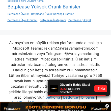
Betplease Yeni Oturum Açma
Betplease Yüksek Oranlı Bahisler
Betplease Üyelik
Betplease Üyelik Kazanç Fırsatları
Betplease Üyelik Süreci
Betplease İnstagram
Betplease Şikayet
Avrasya'nın en büyük reklam platformunda olmak için
Microsoft Teams:
reklam@avrasyamarketing.com
adresimizden veya Telegram: @Avrasyamarketing
adresimizden irtibat kurabilirsiniz. (Tek iletişim
adreslerimiz teams / telegram ve mail adresimizdir.
Harici hiçbir iletişim adresimiz bulunmamaktadır.
Lütfen itibar etmeyiniz.) Türkiye yasalarına göre 7258
sayılı kanun uyarınca yasa dışı bahis oynamanın
cezaları mevcuttur. Şu an bulunduğunuz site hiç bir
şekilde illegal bahis oyunları oynatmıyor ve oynamaya
aracı olmuyordur.
betkong
|
betforce
|
biibahis
|
vivaldibet
|
bibahisbett
|
pandabet
|
cratospremium
|
×
hektorbet