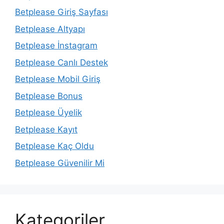
Betplease Giriş Sayfası
Betplease Altyapı
Betplease İnstagram
Betplease Canlı Destek
Betplease Mobil Giriş
Betplease Bonus
Betplease Üyelik
Betplease Kayıt
Betplease Kaç Oldu
Betplease Güvenilir Mi
Kategoriler