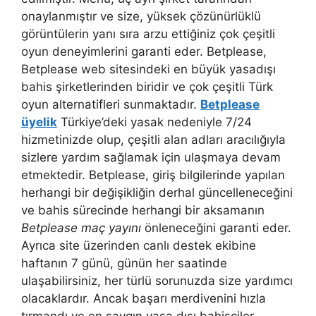
onaylanmıştır ve size, yüksek çözünürlüklü
görüntülerin yanı sıra arzu ettiğiniz çok çeşitli
oyun deneyimlerini garanti eder. Betplease,
Betplease web sitesindeki en büyük yasadışı
bahis şirketlerinden biridir ve çok çeşitli Türk
oyun alternatifleri sunmaktadır.
Betplease
üyelik
Türkiye’deki yasak nedeniyle 7/24
hizmetinizde olup, çeşitli alan adları aracılığıyla
sizlere yardım sağlamak için ulaşmaya devam
etmektedir. Betplease, giriş bilgilerinde yapılan
herhangi bir değişikliğin derhal güncelleneceğini
ve bahis sürecinde herhangi bir aksamanın
Betplease maç yayını
önleneceğini garanti eder.
Ayrıca site üzerinden canlı destek ekibine
haftanın 7 günü, günün her saatinde
ulaşabilirsiniz, her türlü sorunuzda size yardımcı
olacaklardır. Ancak başarı merdivenini hızla