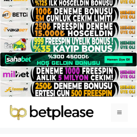
İçeriğe
atla
Menü