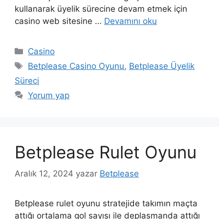
kullanarak üyelik sürecine devam etmek için
casino web sitesine …
Devamını oku
Kategoriler
Casino
Etiketler
Betplease Casino Oyunu
,
Betplease Üyelik
Süreci
Yorum yap
Betplease Rulet Oyunu
Aralık 12, 2024
yazar
Betplease
Betplease rulet oyunu stratejide takımın maçta
attığı ortalama gol sayısı ile deplasmanda attığı