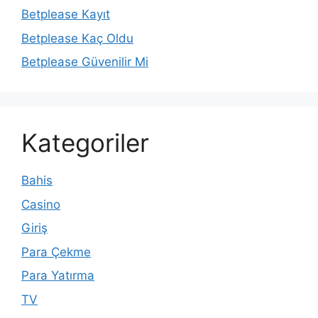
Betplease Kayıt
Betplease Kaç Oldu
Betplease Güvenilir Mi
Kategoriler
Bahis
Casino
Giriş
Para Çekme
Para Yatırma
TV