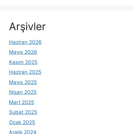
Arşivler
Haziran 2026
Mayıs 2026
Kasım 2025
Haziran 2025
Mayıs 2025
Nisan 2025
Mart 2025
Şubat 2025
Ocak 2025
Aralık 2024