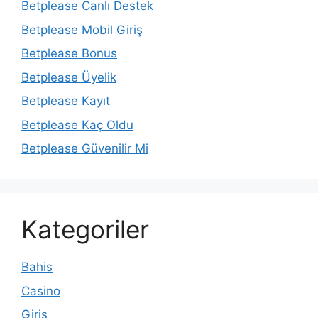
Betplease Canlı Destek
Betplease Mobil Giriş
Betplease Bonus
Betplease Üyelik
Betplease Kayıt
Betplease Kaç Oldu
Betplease Güvenilir Mi
Kategoriler
Bahis
Casino
Giriş