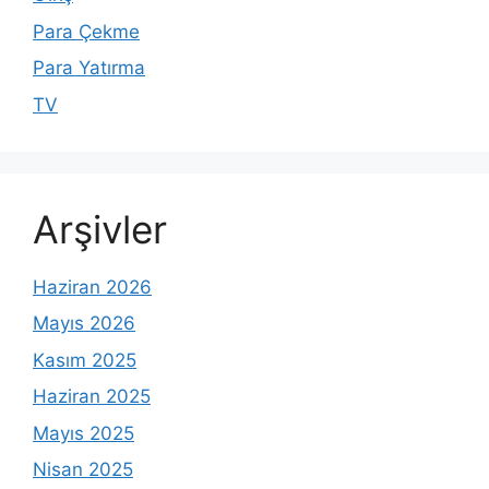
Para Çekme
Para Yatırma
TV
Arşivler
Haziran 2026
Mayıs 2026
Kasım 2025
Haziran 2025
Mayıs 2025
Nisan 2025