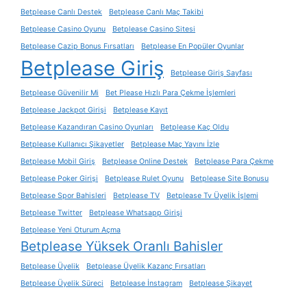
Betplease Canlı Destek
Betplease Canlı Maç Takibi
Betplease Casino Oyunu
Betplease Casino Sitesi
Betplease Cazip Bonus Fırsatları
Betplease En Popüler Oyunlar
Betplease Giriş
Betplease Giriş Sayfası
Betplease Güvenilir Mi
Bet Please Hızlı Para Çekme İşlemleri
Betplease Jackpot Girişi
Betplease Kayıt
Betplease Kazandıran Casino Oyunları
Betplease Kaç Oldu
Betplease Kullanıcı Şikayetler
Betplease Maç Yayını İzle
Betplease Mobil Giriş
Betplease Online Destek
Betplease Para Çekme
Betplease Poker Girişi
Betplease Rulet Oyunu
Betplease Site Bonusu
Betplease Spor Bahisleri
Betplease TV
Betplease Tv Üyelik İşlemi
Betplease Twitter
Betplease Whatsapp Girişi
Betplease Yeni Oturum Açma
Betplease Yüksek Oranlı Bahisler
Betplease Üyelik
Betplease Üyelik Kazanç Fırsatları
Betplease Üyelik Süreci
Betplease İnstagram
Betplease Şikayet