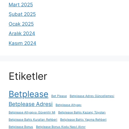
Mart 2025
Şubat 2025
Ocak 2025
Aralık 2024
Kasım 2024
Etiketler
Betplease
Bet Please
Betplease Adres Güncellemesi
Betplease Adresi
Betplease Altyapı
Betplease Altyapısı Güvenilir Mi
Betplease Bahis Kazanç Tüyoları
Betplease Bahis Kuralları Rehberi
Betplease Bahis Yapma Rehberi
Betplease Bonus
Betplease Bonus Kodu Nasıl Alınır