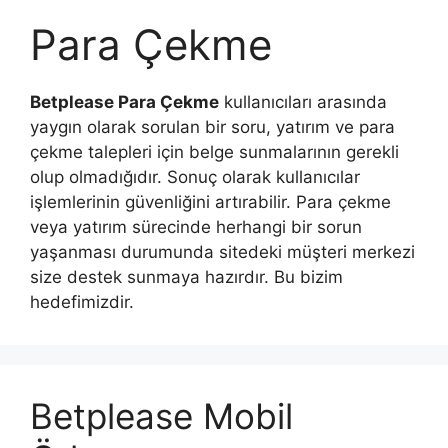
Para Çekme
Betplease Para Çekme
kullanıcıları arasında
yaygın olarak sorulan bir soru, yatırım ve para
çekme talepleri için belge sunmalarının gerekli
olup olmadığıdır. Sonuç olarak kullanıcılar
işlemlerinin güvenliğini artırabilir. Para çekme
veya yatırım sürecinde herhangi bir sorun
yaşanması durumunda sitedeki müşteri merkezi
size destek sunmaya hazırdır. Bu bizim
hedefimizdir.
Betplease Mobil