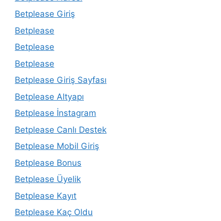
Betplease Giriş
Betplease
Betplease
Betplease
Betplease Giriş Sayfası
Betplease Altyapı
Betplease İnstagram
Betplease Canlı Destek
Betplease Mobil Giriş
Betplease Bonus
Betplease Üyelik
Betplease Kayıt
Betplease Kaç Oldu