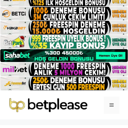
İçeriğe
atla
Menü