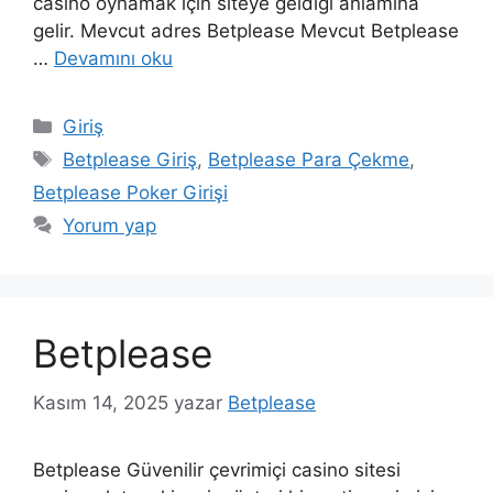
casino oynamak için siteye geldiği anlamına
gelir. Mevcut adres Betplease Mevcut Betplease
…
Devamını oku
Kategoriler
Giriş
Etiketler
Betplease Giriş
,
Betplease Para Çekme
,
Betplease Poker Girişi
Yorum yap
Betplease
Kasım 14, 2025
yazar
Betplease
Betplease Güvenilir çevrimiçi casino sitesi