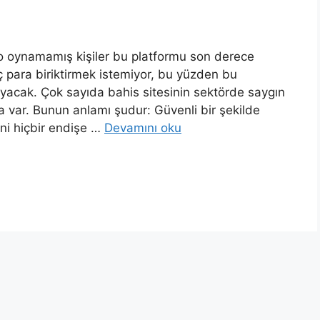
no oynamamış kişiler bu platformu son derece
ç para biriktirmek istemiyor, bu yüzden bu
yacak. Çok sayıda bahis sitesinin sektörde saygın
a var. Bunun anlamı şudur: Güvenli bir şekilde
fini hiçbir endişe …
Devamını oku