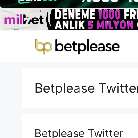
İçeriğe
atla
Betplease Twitte
Betplease Twitter