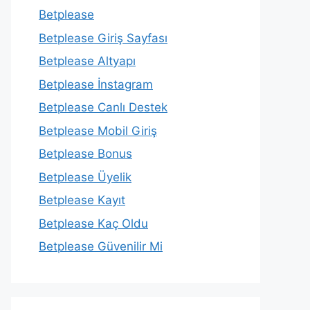
Betplease
Betplease Giriş Sayfası
Betplease Altyapı
Betplease İnstagram
Betplease Canlı Destek
Betplease Mobil Giriş
Betplease Bonus
Betplease Üyelik
Betplease Kayıt
Betplease Kaç Oldu
Betplease Güvenilir Mi