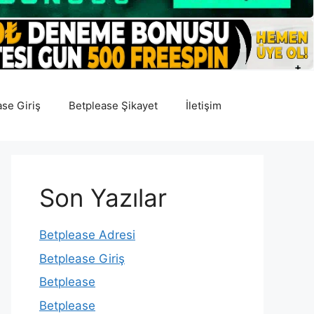
se Giriş
Betplease Şikayet
İletişim
Son Yazılar
Betplease Adresi
Betplease Giriş
Betplease
Betplease