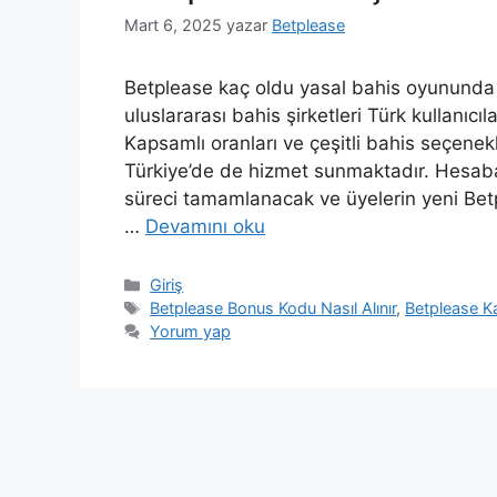
Mart 6, 2025
yazar
Betplease
Betplease kaç oldu yasal bahis oyununda
uluslararası bahis şirketleri Türk kullanıcıl
Kapsamlı oranları ve çeşitli bahis seçenekl
Türkiye’de de hizmet sunmaktadır. Hesaba
süreci tamamlanacak ve üyelerin yeni Betp
…
Devamını oku
Kategoriler
Giriş
Etiketler
Betplease Bonus Kodu Nasıl Alınır
,
Betplease K
Yorum yap