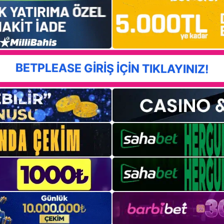
BETPLEASE GİRİŞ İÇİN TIKLAYINIZ!