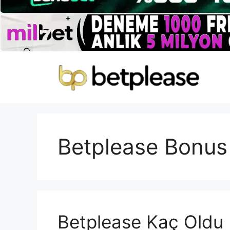
İçeriğe
atla
Betplease Bonus 
Betplease Kaç Oldu