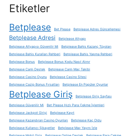
Etiketler
Betplease
Bet Please
Betplease Adres Güncellemesi
Betplease Adresi
Betplease Altyapı
Betplease Altyapısı Güvenilir Mi
Betplease Bahis Kazanç Tüyoları
Betplease Bahis Kuralları Rehberi
Betplease Bahis Yapma Rehberi
Betplease Bonus
Betplease Bonus Kodu Nasıl Alınır
Betplease Canlı Destek
Betplease Canlı Maç Takibi
Betplease Casino Oyunu
Betplease Casino Sitesi
Betplease Cazip Bonus Fırsatları
Betplease En Popüler Oyunlar
Betplease Giriş
Betplease Giriş Sayfası
Betplease Güvenilir Mi
Bet Please Hızlı Para Çekme İşlemleri
Betplease Jackpot Girişi
Betplease Kayıt
Betplease Kazandıran Casino Oyunları
Betplease Kaç Oldu
Betplease Kullanıcı Şikayetler
Betplease Maç Yayını İzle
Betplease Mobil Giriş
Betplease Online Destek
Betplease Para Çekme