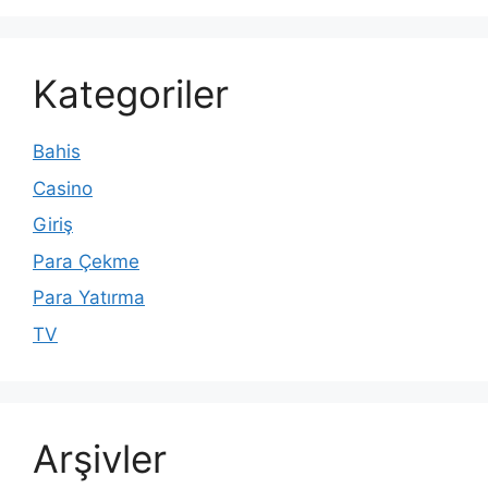
Kategoriler
Bahis
Casino
Giriş
Para Çekme
Para Yatırma
TV
Arşivler