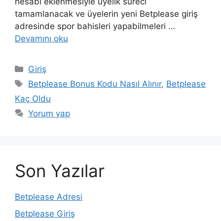
hesabı eklenmesiyle üyelik süreci
tamamlanacak ve üyelerin yeni Betplease giriş
adresinde spor bahisleri yapabilmeleri …
Devamını oku
Kategoriler
Giriş
Etiketler
Betplease Bonus Kodu Nasıl Alınır
,
Betplease
Kaç Oldu
Yorum yap
Son Yazılar
Betplease Adresi
Betplease Giriş