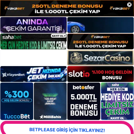
×
BETPLEASE GİRİŞ İÇİN TIKLAYINIZ!