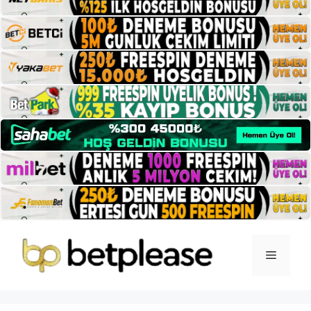
İçeriğe
atla
Menü