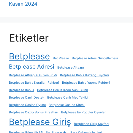
Kasım 2024
Etiketler
Betplease
Bet Please
Betplease Adres Güncellemesi
Betplease Adresi
Betplease Altyapı
Betplease Altyapısı Güvenilir Mi
Betplease Bahis Kazanç Tüyoları
Betplease Bahis Kuralları Rehberi
Betplease Bahis Yapma Rehberi
Betplease Bonus
Betplease Bonus Kodu Nasıl Alınır
Betplease Canlı Destek
Betplease Canlı Maç Takibi
Betplease Casino Oyunu
Betplease Casino Sitesi
Betplease Cazip Bonus Fırsatları
Betplease En Popüler Oyunlar
Betplease Giriş
Betplease Giriş Sayfası
Betplease Güvenilir Mi
Bet Please Hızlı Para Çekme İşlemleri