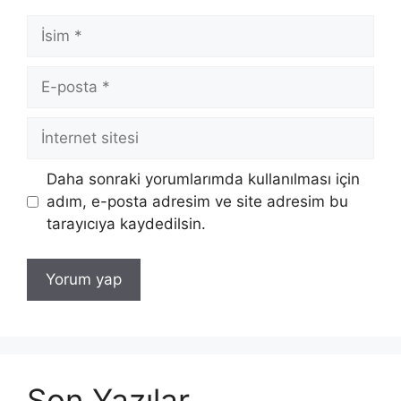
İsim
E-
posta
İnternet
sitesi
Daha sonraki yorumlarımda kullanılması için
adım, e-posta adresim ve site adresim bu
tarayıcıya kaydedilsin.
Son Yazılar