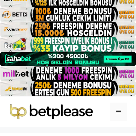
İçeriğe
atla
Menü