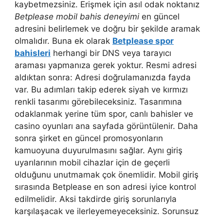
kaybetmezsiniz. Erişmek için asıl odak noktanız
Betplease mobil bahis deneyimi
en güncel
adresini belirlemek ve doğru bir şekilde aramak
olmalıdır. Buna ek olarak
Betplease spor
bahisleri
herhangi bir DNS veya tarayıcı
araması yapmanıza gerek yoktur. Resmi adresi
aldıktan sonra: Adresi doğrulamanızda fayda
var. Bu adımları takip ederek siyah ve kırmızı
renkli tasarımı görebileceksiniz. Tasarımına
odaklanmak yerine tüm spor, canlı bahisler ve
casino oyunları ana sayfada görüntülenir. Daha
sonra şirket en güncel promosyonların
kamuoyuna duyurulmasını sağlar. Aynı giriş
uyarılarının mobil cihazlar için de geçerli
olduğunu unutmamak çok önemlidir. Mobil giriş
sırasında Betplease en son adresi iyice kontrol
edilmelidir. Aksi takdirde giriş sorunlarıyla
karşılaşacak ve ilerleyemeyeceksiniz. Sorunsuz