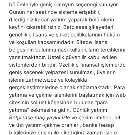
bölümleriyle geniş bir oyun seçeneği sunuyor.
Günün her saatinde sisteme erişebilir,
dilediğiniz kadar yatırım yaparak bölümlerin
keyfini çıkarabilirsiniz. Betplease şikayetleri
genellikle lisans ve şirket politikalarının hüküm
ve koşulları kapsamındadır. Sitede lisans
belgesinin bulunmaması kullanıcıların tercihlerini
yansıtmaktadır. Üstelik güvenilir kabul edilen
sistemlerden biridir. Özellikle finansal işlemlerde
geniş seçenek yelpazesi sunulması, üyelerin
işlerini zahmetsizce ve kolaylıkla
gerçekleştirmelerine olanak sağlamaktadır. Para
yatırma ve çekme işlemlerini başlatmak için web
sitesinin sol üst köşesinde bulunan “para
yatırma” sekmesine gidin. Günlük yatırım
Betplease maç yayını izle
ve çekim limitleri, alt
ve üst yatırım-çekme oranları, banka hesap
bilgilerinize erişim ile dilediğiniz zaman işlem